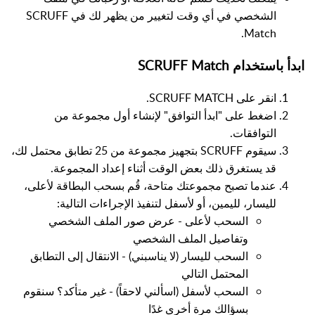
الشخصي في أي وقت لتغيير من يظهر لك في SCRUFF
Match.
ابدأ باستخدام SCRUFF Match
انقر على SCRUFF MATCH.
اضغط على "ابدأ التوافق" لإنشاء أول مجموعة من
التوافقات.
سيقوم SCRUFF بتجهيز مجموعة من 25 تطابق محتمل لك،
قد يستغرق ذلك بعض الوقت أثناء إعداد المجموعة.
عندما تصبح مجموعتك متاحة، قُم بسحب البطاقة لأعلى،
لليسار، لليمين، أو لأسفل لتنفيذ الإجراءات التالية:
السحب لأعلى - عرض صور الملف الشخصي
وتفاصيل الملف الشخصي
السحب لليسار (لا يناسبني) - الانتقال إلى التطابق
المحتمل التالي
السحب لأسفل (اسألني لاحقاً) - غير متأكد؟ سنقوم
بسؤالك مرة أخرى غدًا