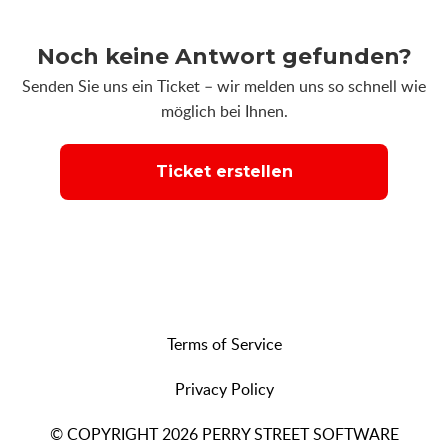
Noch keine Antwort gefunden?
Senden Sie uns ein Ticket – wir melden uns so schnell wie
möglich bei Ihnen.
Ticket erstellen
Terms of Service
Privacy Policy
© COPYRIGHT 2026 PERRY STREET SOFTWARE