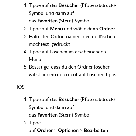
Tippe auf das
(Pfotenabdruck)-
Besucher
Symbol und dann auf
das
(Stern)-Symbol
Favoriten
Tippe auf
und wähle dann
Menü
Ordner
Halte den Ordnernamen, den du löschen
möchtest, gedrückt
Tippe auf Löschen im erscheinenden
Menü
Bestätige, dass du den Ordner löschen
willst, indem du erneut auf Löschen tippst
iOS
Tippe auf das
(Pfotenabdruck)-
Besucher
Symbol und dann auf
das
(Stern)-Symbol
Favoriten
Tippe
auf
>
>
Ordner
Optionen
Bearbeiten