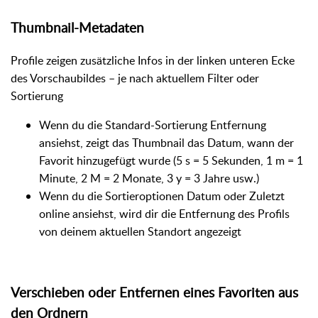
Thumbnail-Metadaten
Profile zeigen zusätzliche Infos in der linken unteren Ecke
des Vorschaubildes – je nach aktuellem Filter oder
Sortierung
Wenn du die Standard-Sortierung Entfernung
ansiehst, zeigt das Thumbnail das Datum, wann der
Favorit hinzugefügt wurde (5 s = 5 Sekunden, 1 m = 1
Minute, 2 M = 2 Monate, 3 y = 3 Jahre usw.)
Wenn du die Sortieroptionen Datum oder Zuletzt
online ansiehst, wird dir die Entfernung des Profils
von deinem aktuellen Standort angezeigt
Verschieben oder Entfernen eines Favoriten aus
den Ordnern