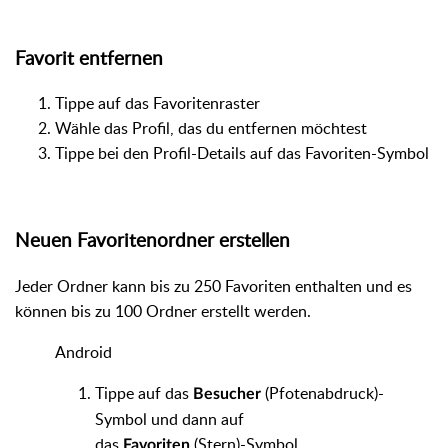
Favorit entfernen
Tippe auf das Favoritenraster
Wähle das Profil, das du entfernen möchtest
Tippe bei den Profil-Details auf das Favoriten-Symbol
Neuen Favoritenordner erstellen
Jeder Ordner kann bis zu 250 Favoriten enthalten und es
können bis zu 100 Ordner erstellt werden.
Android
Tippe auf das
(Pfotenabdruck)-
Besucher
Symbol und dann auf
das
(Stern)-Symbol
Favoriten