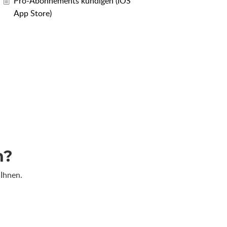
Pro-Abonnements kündigen (iOS
App Store)
n?
 Ihnen.