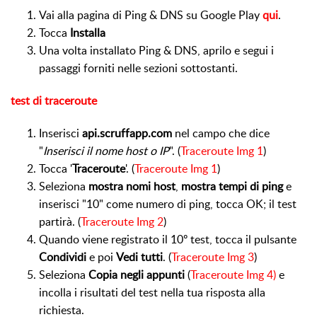
Vai alla pagina di Ping & DNS su Google Play
qui
.
Tocca
Installa
Una volta installato Ping & DNS, aprilo e segui i
passaggi forniti nelle sezioni sottostanti.
test di traceroute
Inserisci
api.scruffapp.com
nel campo che dice
"
Inserisci il nome host o IP
".
(
Traceroute Img 1
)
Tocca '
Traceroute
'.
(
Traceroute Img 1
)
Seleziona
mostra nomi host
,
mostra tempi di ping
e
inserisci "10" come numero di ping, tocca OK; il test
partirà.
(
Traceroute Img 2
)
Quando viene registrato il 10º test, tocca il pulsante
Condividi
e poi
Vedi tutti
.
(
Traceroute Img 3
)
Seleziona
Copia negli appunti
(
Traceroute Img 4)
e
incolla i risultati del test nella tua risposta alla
richiesta.