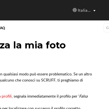
Italiano
FAQ
za la mia foto
in qualsiasi modo può essere problematico. Se un altro
 qualcuno che conosci su SCRUFF, ti preghiamo di
 profili
, segnala immediatamente il profilo per '
Falsa
er localizzare con successo il profilo corretto