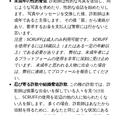
未成年の性的脅迫
. 詐欺師は性的な写真を送信し、同
じような写真を求めたり、性的な会話を始めたりし
ます。 写真やメッセージを交換した後、詐欺師は未
成年であると主張します。 その後「親」から連絡が
あり、要求するお金を支払えば警察には行かないと
言います。
注意：SCRUFFは成人のみ利用可能です。 SCRUFF
を使用するには18歳以上（またはある一定の年齢以
上）である必要があります。 弊社は、未成年者によ
るプラットフォームの使用を非常に深刻に受け止め
ています。 未成年と思われる人物に出会った場合
は、弊社に連絡してプロフィールを報告してくださ
い。
忍び寄る詐欺や結婚脅迫詐欺
. この種の詐欺では、詐
欺師は慎重な出会いを探している人々を見つけ出
し、SCRUFFの使用を近辺の他の人に知られたくな
い人を探します。 多くの場合、詐欺師はあなたから
信頼を得るために、あなたと同じような状況にある