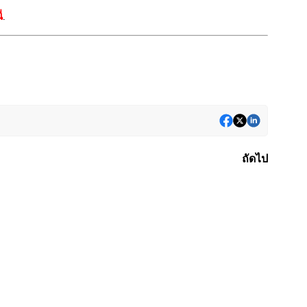
.
ี่
ถัดไป