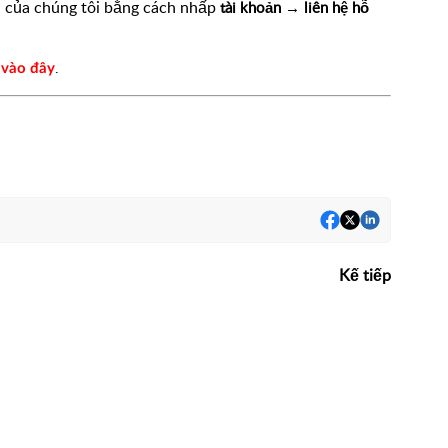
rợ của chúng tôi bằng cách nhấp
tài khoản → liên hệ hỗ
p
.
vào đây
Kế tiếp