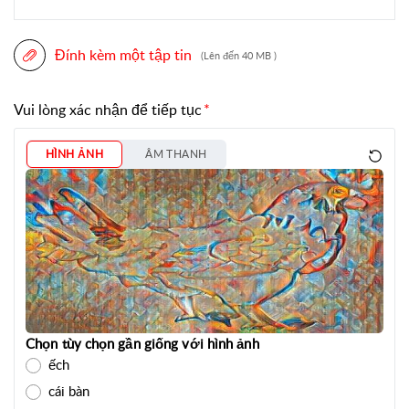
Đính kèm một tập tin
(Lên đến 40 MB )
Vui lòng xác nhận để tiếp tục
HÌNH ẢNH
ÂM THANH
Chọn tùy chọn gần giống với hình ảnh
ếch
cái bàn