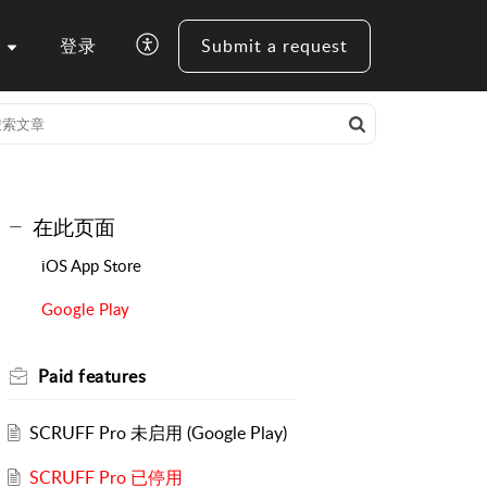
登录
Submit a request
在此页面
iOS App Store
Google Play
Paid features
SCRUFF Pro 未启用 (Google Play)
SCRUFF Pro 已停用