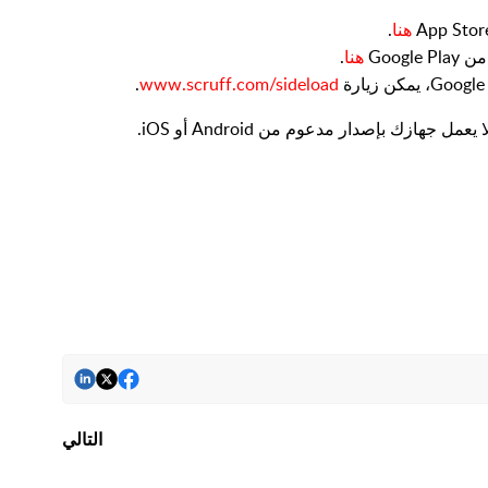
هنا
.
هنا
.
.
www.scruff.com/sideload
إذا لم تكن هناك تحديثات متاحة لـ SCRUFF، قد لا يعمل جهازك بإصدار مدعوم من Android أو iOS.
التالي