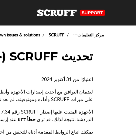
مركز التعليمات---
SCRUFF
wn issues & solutions
تحديث SCRUFF (خطأ ٤٣٣)
اعتبارًا من 31 أكتوبر 2024
على ميزات SCRUFF وأداءه وموثوقيته، لم نعد ندعم الإصدارات 7.34 أو أقل.
ا
الدردشة. نتيجة لذلك، قد ترى
خطأ ٤٣٣
عند إرسا
يمكنك اتباع الروابط المقدمة أدناه للتحقق من آخر