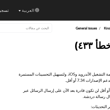
العربية
تسجي
General issues
Kno
لضمان التوافق مع أحدث إصدارات الأجهزة وأنظمة التشغيل الأندرويد وiOS، ولتسهيل التحسينات المستمرة
لأجهزة المثبت عليها إصدار SCRUFF رقم 7.34 أو أقل لن تكون قادرة بعد الآن على إرسال الرسائل عبر
ل رسالة دردشة.
 التحديثات: